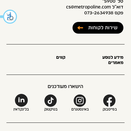
טל׳ 5900*
דוא”ל cs@metropoline.com
פקס 073-2634938
שירות לקוחות
מידע לנוסע
קווים
מאמרים
הישארו מעודכנים
בפייסבוק
באינסטגרם
בטיקטוק
בלינקדאין