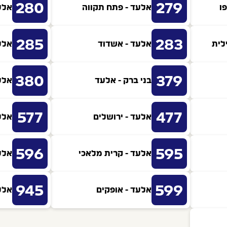
280
279
ו
אלעד - פתח תקווה
אלע
285
283
לית
אלעד - אשדוד
אלע
380
379
בני ברק - אלעד
אלע
577
477
אלעד - ירושלים
אלע
596
595
אלעד - קרית מלאכי
אלע
945
599
אלעד - אופקים
אלע