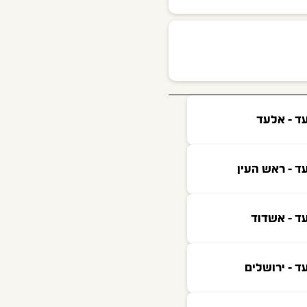
ד - אלעד
ד - ראש העין
ד - אשדוד
ד - ירושלים