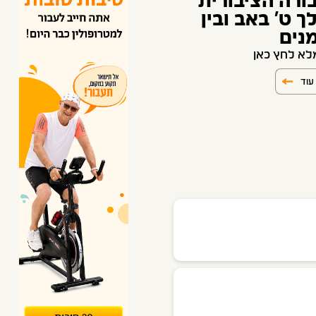
ורה הציבורית
 ט' באב ובין
נים
לא לחץ כאן
עוד