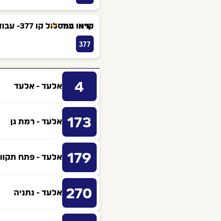
קראו עוד
שינוי במסלול קו 377- עבודות ברחוב שאולזון בירושלים
377
4
אלעד - אלעד
173
אלעד - רמת גן
179
אלעד - פתח תקוו
270
אלעד - נתניה