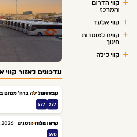
קווי הדרום
והמרכז
קווי אלעד
קווים למוסדות
חינוך
קווי לילה
עדכונים לאזור קווי 
קראו עוד
עבודות לילה ברח' מנחם בג
577
277
קראו עוד
שינוי בלוח הזמנים
7.2026
590