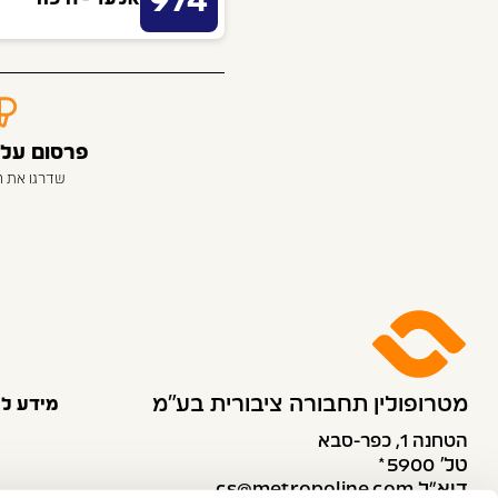
974
פרסום על 
שדרגו את 
מטרופולין תחבורה ציבורית בע״מ
מידע לנ
הטחנה 1, כפר-סבא
טל׳ 5900*
דוא”ל cs@metropoline.com