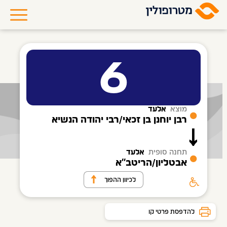
6
מוצא
אלעד
רבן יוחנן בן זכאי/רבי יהודה הנשיא
תחנה סופית
אלעד
אבטליון/הריטב''א
לכיוון ההפוך
להדפסת פרטי קו