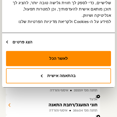
שלישיים, כדי לספק לך חווית גלישה טובה יותר, להציג לך 
בן זכאי/בן קיסמא
תוכן מותאם אישית להעדפותיך, וכן למטרות תפעול, 
תחנה מס׳ 35573
איסוף והורדה
אנליטיקה ושיווק.
19
אלעד
למידע על ה-Cookies ולקריאת מדיניות הפרטיות שלנו 
רבי עקיבא/רבן יוחנן בן זכאי
תחנה מס׳ 35572
איסוף והורדה
20
אלעד
הצג פרטים
רבי יהודה הנשיא/רבי עקיבא
תחנה מס׳ 35569
איסוף והורדה
21
לאשר הכל
אלעד
חוני המעגל/נסים גאון
תחנה מס׳ 31139
איסוף והורדה
בהתאמה אישית
22
אלעד
חוני המעגל/רב ניסים גאון
תחנה מס׳ 35559
איסוף והורדה
23
אלעד
חוני המעגל/רחבת התאנה
תחנה מס׳ 38604
איסוף והורדה
24