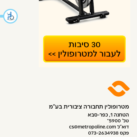
מטרופולין תחבורה ציבורית בע״מ
הטחנה 1, כפר-סבא
טל׳ 5900*
דוא”ל cs@metropoline.com
פקס 073-2634938