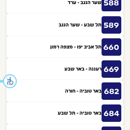
588
שער הנגב - ערד
589
תל שבע - שער הנגב
660
תל אביב יפו - מצפה רמון
669
רעננה - באר שבע
682
באר טוביה - חורה
684
באר טוביה - תל שבע