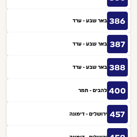
386
באר שבע - ערד
387
באר שבע - ערד
388
באר שבע - ערד
400
להבים - תמר
457
ירושלים - דימונה