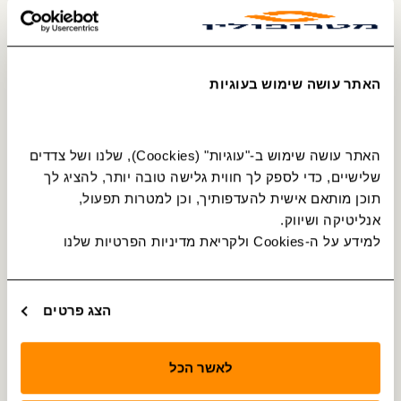
117
באר שבע - כסיפה
120
באר שבע - כסיפה
האתר עושה שימוש בעוגיות
121
באר שבע - דריג'את
האתר עושה שימוש ב-"עוגיות" (Coockies), שלנו ושל צדדים 
שלישיים, כדי לספק לך חווית גלישה טובה יותר, להציג לך 
תוכן מותאם אישית להעדפותיך, וכן למטרות תפעול, 
126
באר שבע - מולדה
אנליטיקה ושיווק.
למידע על ה-Cookies ולקריאת מדיניות הפרטיות שלנו 
137
באר שבע - עומר
הצג פרטים
140
באר שבע - ניצני סיני
לאשר הכל