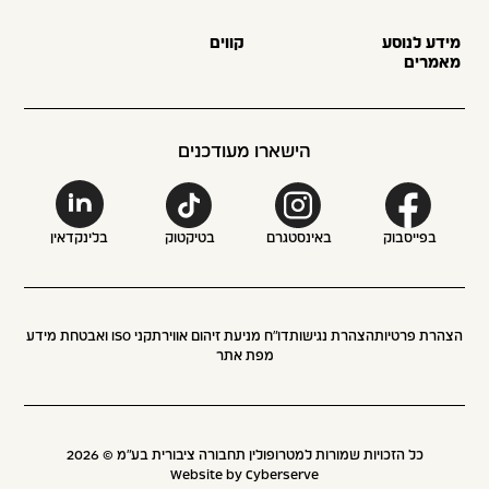
מידע לנוסע
קווים
מאמרים
הישארו מעודכנים
בפייסבוק
באינסטגרם
בטיקטוק
בלינקדאין
הצהרת פרטיות
הצהרת נגישות
דו״ח מניעת זיהום אוויר
תקני ISO ואבטחת מידע
מפת אתר
כל הזכויות שמורות למטרופולין תחבורה ציבורית בע״מ ©
2026
Website by Cyberserve