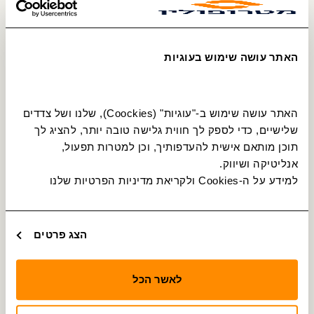
תחנה מס׳ 16484
איסוף והורדה
23
ערד
משמר/שוהם
האתר עושה שימוש בעוגיות
תחנה מס׳ 14492
איסוף והורדה
24
ערד
אודם/משמר
האתר עושה שימוש ב-"עוגיות" (Coockies), שלנו ושל צדדים 
תחנה מס׳ 14493
איסוף והורדה
שלישיים, כדי לספק לך חווית גלישה טובה יותר, להציג לך 
25
ערד
תוכן מותאם אישית להעדפותיך, וכן למטרות תפעול, 
אודם/ברקת
אנליטיקה ושיווק.
תחנה מס׳ 16485
איסוף והורדה
למידע על ה-Cookies ולקריאת מדיניות הפרטיות שלנו 
26
ערד
אודם/שושן
תחנה מס׳ 14494
איסוף והורדה
הצג פרטים
27
ערד
אודם/רימון
לאשר הכל
תחנה מס׳ 14495
איסוף והורדה
28
ערד