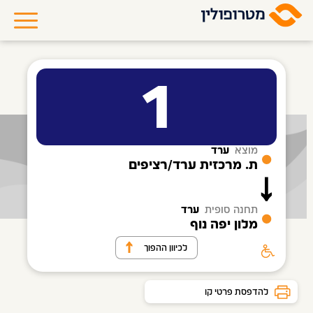
1
מוצא
ערד
ת. מרכזית ערד/רציפים
תחנה סופית
ערד
מלון יפה נוף
לכיוון ההפוך
להדפסת פרטי קו