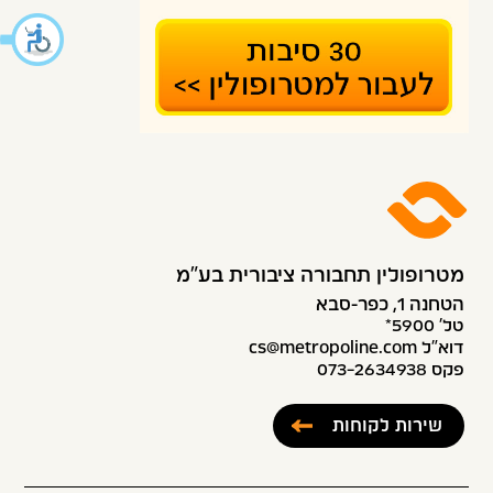
מטרופולין תחבורה ציבורית בע״מ
הטחנה 1, כפר-סבא
טל׳ 5900*
דוא”ל cs@metropoline.com
פקס 073-2634938
שירות לקוחות