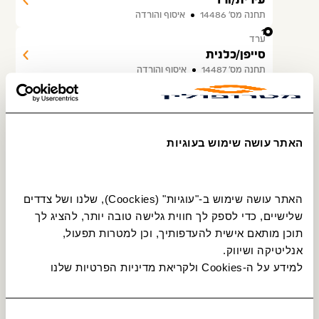
עירית/ורד
תחנה מס׳ 14486
איסוף והורדה
18
ערד
סייפן/כלנית
תחנה מס׳ 14487
איסוף והורדה
19
ערד
ורד/נרקיס
תחנה מס׳ 14488
איסוף והורדה
האתר עושה שימוש בעוגיות
20
ערד
ורד/עירית
תחנה מס׳ 14303
איסוף והורדה
האתר עושה שימוש ב-"עוגיות" (Coockies), שלנו ושל צדדים 
21
ערד
שלישיים, כדי לספק לך חווית גלישה טובה יותר, להציג לך 
צבעוני
תוכן מותאם אישית להעדפותיך, וכן למטרות תפעול, 
תחנה מס׳ 14313
איסוף והורדה
אנליטיקה ושיווק.
22
ערד
למידע על ה-Cookies ולקריאת מדיניות הפרטיות שלנו 
אודם/ספיר
תחנה מס׳ 11282
איסוף והורדה
23
ערד