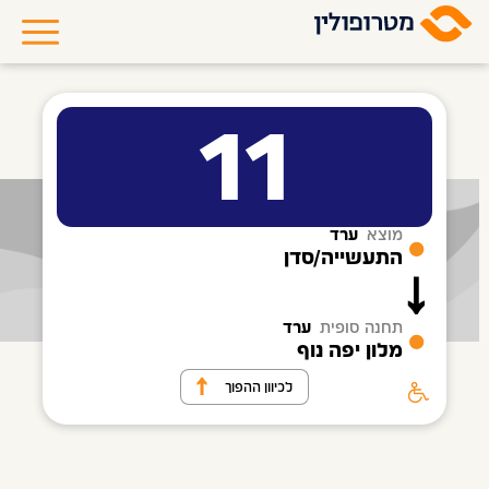
11
מוצא
ערד
התעשייה/סדן
תחנה סופית
ערד
מלון יפה נוף
לכיוון ההפוך