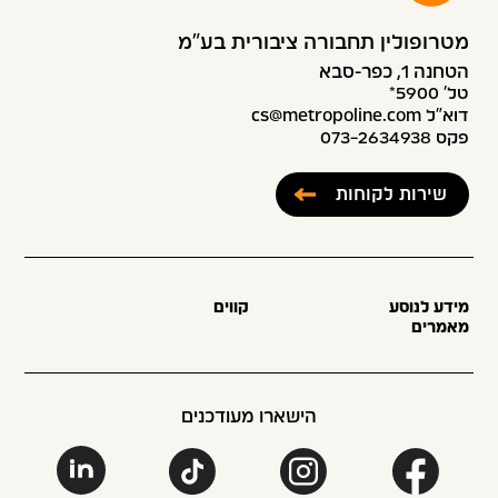
מטרופולין תחבורה ציבורית בע״מ
הטחנה 1, כפר-סבא
טל׳ 5900*
דוא”ל cs@metropoline.com
פקס 073-2634938
שירות לקוחות
מידע לנוסע
קווים
מאמרים
הישארו מעודכנים