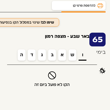
לוח זמנים ותחנות
להדפסת פרטי קו
שימו לב!
שינוי במסלול הקו בנסיעו
באר שבע - מצפה רמון
65
בימי
ו
ש
א
ב
ג
ד
ה
הקו לא פועל ביום זה