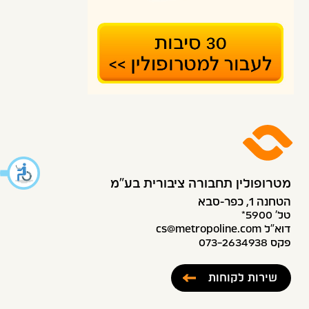
מטרופולין תחבורה ציבורית בע״מ
הטחנה 1, כפר-סבא
טל׳ 5900*
דוא”ל cs@metropoline.com
פקס 073-2634938
שירות לקוחות