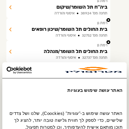
רמת גן
ביה''ח תל השומר/שיקום
תחנה מס׳ 38924
איסוף והורדה
8
רמת גן
בית החולים תל השומר/שיכון רופאים
תחנה מס׳ 32752
איסוף והורדה
9
רמת גן
בית החולים תל השומר/מנהלה
תחנה מס׳ 32737
איסוף והורדה
10
רמת גן
ביה''ח תל השומר/מעבדות
תחנה מס׳ 31490
איסוף והורדה
11
רמת גן
האתר עושה שימוש בעוגיות
בית החולים תל השומר/ילדים
תחנה מס׳ 31213
איסוף והורדה
12
רמת גן
האתר עושה שימוש ב-"עוגיות" (Coockies), שלנו ושל צדדים 
בית החולים תל השומר/מיון
שלישיים, כדי לספק לך חווית גלישה טובה יותר, להציג לך 
תחנה מס׳ 32742
הורדה בלבד
תוכן מותאם אישית להעדפותיך, וכן למטרות תפעול, 