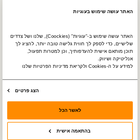
19
הרצליה
האתר עושה שימוש בעוגיות
בית ספר תיכון ראשונים/הרב קוק
תחנה מס׳ 26881
איסוף והורדה
20
הרצליה
האתר עושה שימוש ב-"עוגיות" (Coockies), שלנו ושל צדדים 
בית משפט/בן גוריון
שלישיים, כדי לספק לך חווית גלישה טובה יותר, להציג לך 
תחנה מס׳ 21337
איסוף והורדה
תוכן מותאם אישית להעדפותיך, וכן למטרות תפעול, 
21
הרצליה
אנליטיקה ושיווק.
בן גוריון/העצמאות
למידע על ה-Cookies ולקריאת מדיניות הפרטיות שלנו 
תחנה מס׳ 26902
איסוף והורדה
22
הרצליה
סוקולוב/בן גוריון
הצג פרטים
תחנה מס׳ 26905
איסוף והורדה
23
הרצליה
סוקולוב/הניצנים
לאשר הכל
תחנה מס׳ 26900
איסוף והורדה
24
הרצליה
בהתאמה אישית
פינסקר/אבן עזרא