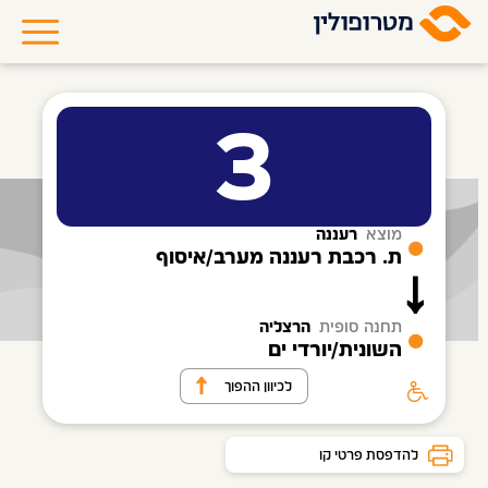
3
מוצא
רעננה
ת. רכבת רעננה מערב/איסוף
תחנה סופית
הרצליה
השונית/יורדי ים
לכיוון ההפוך
להדפסת פרטי קו