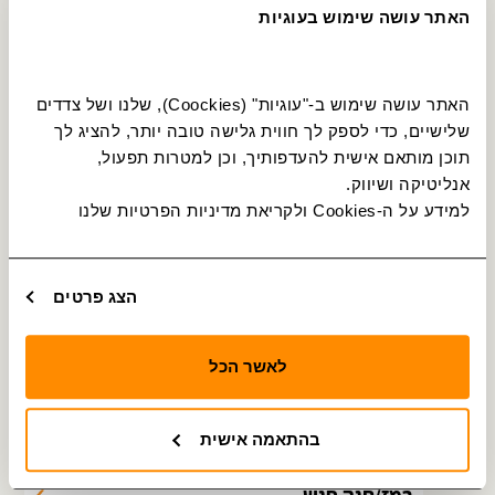
תחנה מס׳ 38161
איסוף והורדה
האתר עושה שימוש בעוגיות
27
יהוד מונוסון
מוהליבר/נורדאו
תחנה מס׳ 38136
איסוף והורדה
האתר עושה שימוש ב-"עוגיות" (Coockies), שלנו ושל צדדים 
28
שלישיים, כדי לספק לך חווית גלישה טובה יותר, להציג לך 
יהוד מונוסון
כצנלסון/ששת הימים
תוכן מותאם אישית להעדפותיך, וכן למטרות תפעול, 
תחנה מס׳ 31431
איסוף והורדה
אנליטיקה ושיווק.
29
למידע על ה-Cookies ולקריאת מדיניות הפרטיות שלנו 
יהוד מונוסון
וייצמן / צבי ישי
תחנה מס׳ 31070
איסוף והורדה
30
הצג פרטים
יהוד מונוסון
אתר הנצחה/ויצמן
תחנה מס׳ 31072
איסוף והורדה
לאשר הכל
31
יהוד מונוסון
רמז/הרא''ה
תחנה מס׳ 38127
איסוף והורדה
בהתאמה אישית
32
יהוד מונוסון