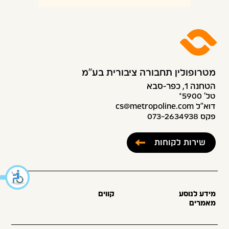
מטרופולין תחבורה ציבורית בע״מ
הטחנה 1, כפר-סבא
טל׳ 5900*
דוא”ל cs@metropoline.com
פקס 073-2634938
שירות לקוחות
מידע לנוסע
קווים
מאמרים