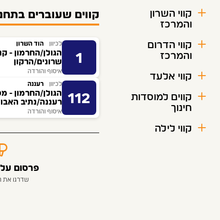
קווי השרון
קווים שעוברים בתחנ
והמרכז
קווי הדרום
לכיוון
הוד השרון
הגולן/החרמון - קני
והמרכז
1
שרונים/הרקון
איסוף והורדה
קווי אלעד
לכיוון
רעננה
הגולן/החרמון - מס
112
קווים למוסדות
רעננה/נתיב האבו
חינוך
איסוף והורדה
קווי לילה
פרסום על 
שדרגו את 