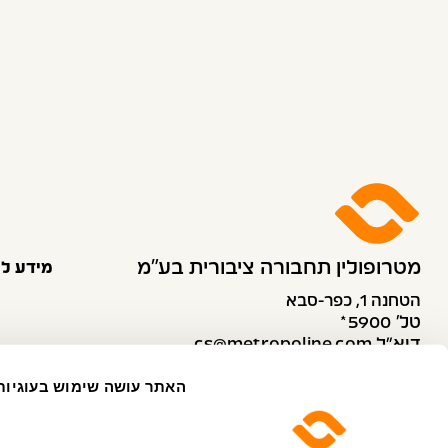
מטרופולין תחבורה ציבורית בע״מ
מידע לנ
הטחנה 1, כפר-סבא
טל׳ 5900*
דוא”ל cs@metropoline.com
פקס 073-2634938
האתר עושה שימוש בעוגיות
שירות לקוחות