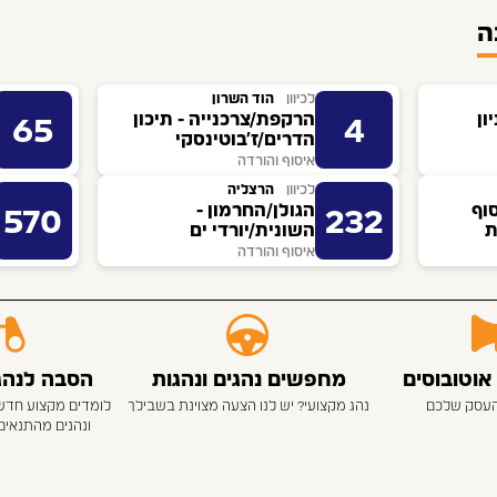
ה
לכיוון
הוד השרון
ון
הרקפת/צרכנייה - תיכון
65
4
הדרים/ז'בוטינסקי
איסוף והורדה
לכיוון
הרצליה
וף
הגולן/החרמון -
570
232
ת
השונית/יורדי ים
איסוף והורדה
אוטובוסים
מחפשים נהגים ונהגות
הסבה לנהגי
העסק שלכם
נהג מקצועי? יש לנו הצעה מצוינת בשבילך
לומדים מקצוע חדש
ונהנים מהתנאים