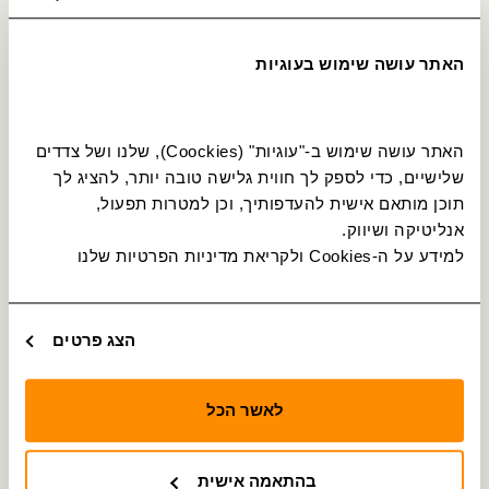
פרסום על אוטובוסים
שדרגו את העסק שלכם
האתר עושה שימוש בעוגיות
מחפשים נהגים ונהגות
האתר עושה שימוש ב-"עוגיות" (Coockies), שלנו ושל צדדים 
נהג מקצועי? יש לנו הצעה מצוינת בשבילך
שלישיים, כדי לספק לך חווית גלישה טובה יותר, להציג לך 
תוכן מותאם אישית להעדפותיך, וכן למטרות תפעול, 
אנליטיקה ושיווק.
הסבה לנהגי אוטובוס
למידע על ה-Cookies ולקריאת מדיניות הפרטיות שלנו 
לומדים מקצוע חדש, מתחילים לעבוד ונהנים
מהתנאים הטובים בענף
הצג פרטים
לאשר הכל
בהתאמה אישית