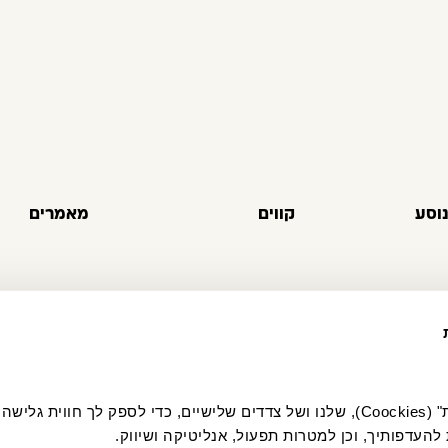
וסע
קווים
מאמרים
להעדפותיך, וכן למטרות תפעול, אנליטיקה ושיווק.
צהרת פרטיות
הצהרת נגישות
דו״ח מניעת זיהום אוויר
תקני ISO ואבטחת מידע
מפת אתר