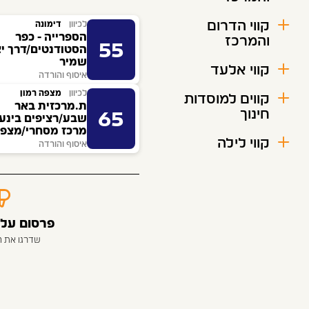
קווי הדרום
לכיוון
דימונה
הספרייה - כפר
והמרכז
55
הסטודנטים/דרך י
שמיר
קווי אלעד
איסוף והורדה
לכיוון
מצפה רמון
קווים למוסדות
ת.מרכזית באר
חינוך
65
שבע/רציפים בינעיר
מרכז מסחרי/מצפה
קווי לילה
איסוף והורדה
פרסום על 
שדרגו את 