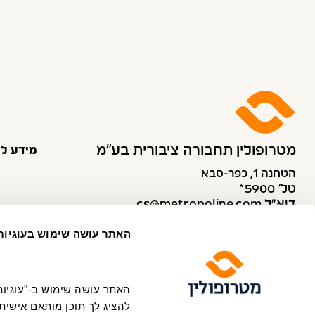
מטרופולין תחבורה ציבורית בע״מ
מידע לנ
הטחנה 1, כפר-סבא
טל׳ 5900*
דוא”ל cs@metropoline.com
פקס 073-2634938
האתר עושה שימוש בעוגיות
שירות לקוחות
להציג לך תוכן מותאם אישית 
ה