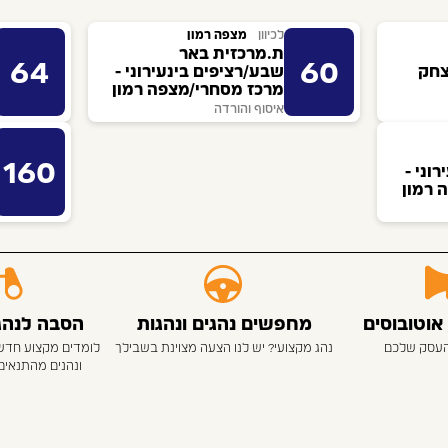
לכיוון
מצפה רמון
ת.מרכזית באר
64
60
צחק
שבע/רציפים בינעירוני -
מרכז מסחרי/מצפה רמון
איסוף והורדה
160
וני -
 רמון
אוטובוסים
מחפשים נהגים ונהגות
הסבה לנהגי
העסק שלכם
נהג מקצועי? יש לנו הצעה מצוינת בשבילך
לומדים מקצוע חדש
ונהנים מהתנאים