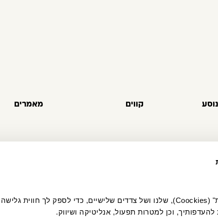
וסע
קווים
מאמרים
להעדפותיך, וכן למטרות תפעול, אנליטיקה ושיווק.
צהרת פרטיות
הצהרת נגישות
דו״ח מניעת זיהום אוויר
תקני ISO ואבטחת מידע
מפת אתר