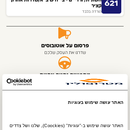
621
קציר
הורדה בלבד
פרסום על אוטובוסים
שדרגו את העסק שלכם
מחפשים נהגים ונהגות
נהג מקצועי? יש לנו הצעה מצוינת בשבילך
האתר עושה שימוש בעוגיות
הסבה לנהגי אוטובוס
לומדים מקצוע חדש, מתחילים לעבוד ונהנים
מהתנאים הטובים בענף
האתר עושה שימוש ב-"עוגיות" (Coockies), שלנו ושל צדדים 